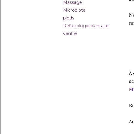
Massage
Microbiote
No
pieds
mi
Réflexologie plantaire
ventre
À 
se
M
En
Au