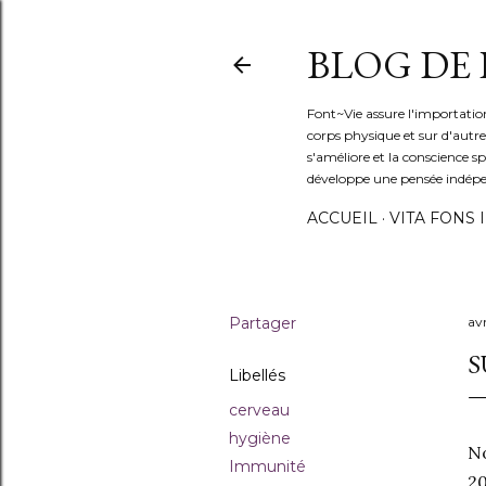
BLOG DE
Font~Vie assure l'importation
corps physique et sur d'autres 
s'améliore et la conscience s
développe une pensée indép
ACCUEIL
VITA FONS I
Partager
av
S
Libellés
cerveau
…
hygiène
No
Immunité
20