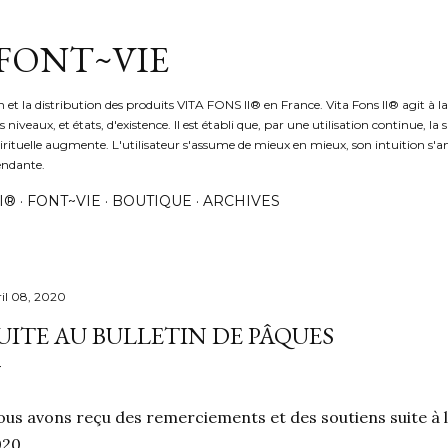
Accéder au contenu principal
 FONT~VIE
 et la distribution des produits VITA FONS II® en France. Vita Fons II® agit à la 
niveaux, et états, d'existence. Il est établi que, par une utilisation continue, la 
pirituelle augmente. L'utilisateur s'assume de mieux en mieux, son intuition s'amé
endante.
I®
FONT~VIE
BOUTIQUE
ARCHIVES
ril 08, 2020
UITE AU BULLETIN DE PÂQUES
us avons reçu des remerciements et des soutiens suite à l
20.