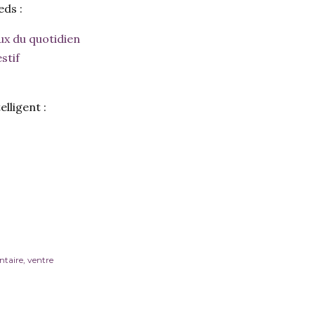
eds :
ux du quotidien
stif
lligent :
ntaire
ventre