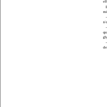
ef
mi
n’
qu
gl
de