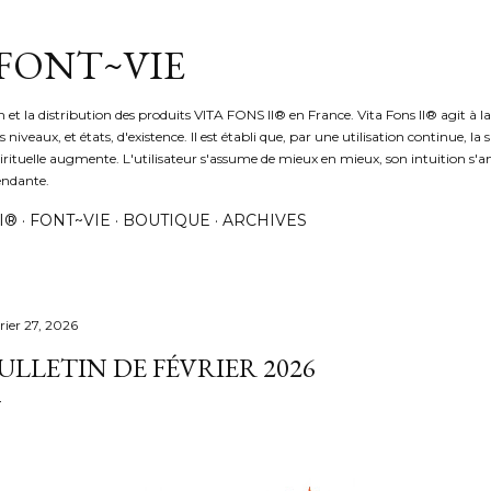
Accéder au contenu principal
 FONT~VIE
 et la distribution des produits VITA FONS II® en France. Vita Fons II® agit à la 
niveaux, et états, d'existence. Il est établi que, par une utilisation continue, la 
pirituelle augmente. L'utilisateur s'assume de mieux en mieux, son intuition s'amé
endante.
I®
FONT~VIE
BOUTIQUE
ARCHIVES
rier 27, 2026
ULLETIN DE FÉVRIER 2026