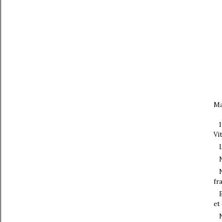
Ma
Vi
fr
et