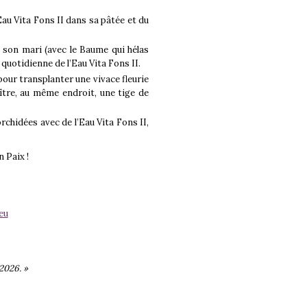
Eau Vita Fons II dans sa pâtée et du
 son mari (avec le Baume qui hélas
n quotidienne de l’Eau Vita Fons II.
pour transplanter une vivace fleurie
aître, au même endroit, une tige de
rchidées avec de l’Eau Vita Fons II,
 Paix !
eu
2026. »