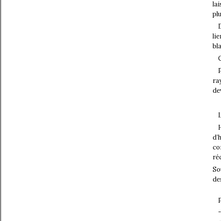
la
pl
li
bl
ra
de
d’
co
ré
So
de
-