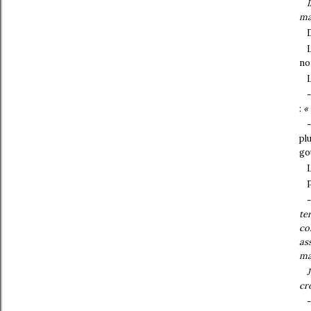
ma
no
:
«
-
pl
go
L
te
co
as
ma
cr
-