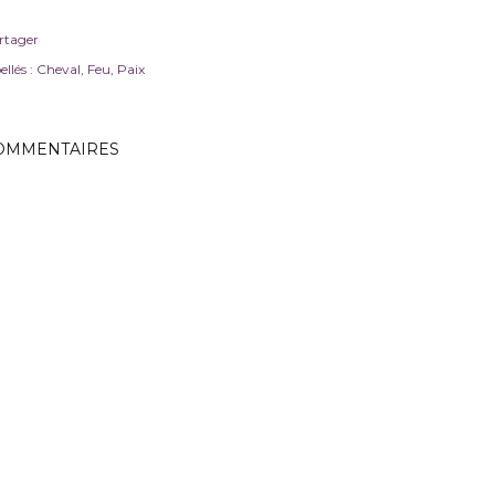
rtager
ellés :
Cheval
Feu
Paix
OMMENTAIRES