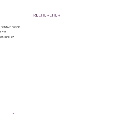
RECHERCHER
fois sur notre
santé
liore, et il