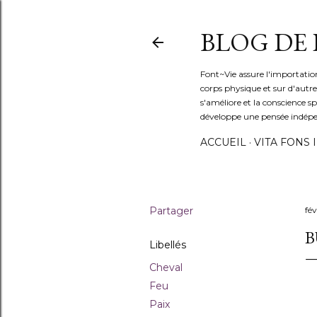
BLOG DE
Font~Vie assure l'importation
corps physique et sur d'autres 
s'améliore et la conscience s
développe une pensée indép
ACCUEIL
VITA FONS I
Partager
fév
B
Libellés
Cheval
Feu
Paix