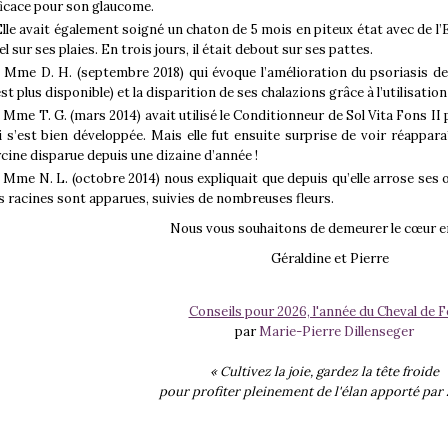
ficace pour son glaucome.
Elle avait également soigné un chaton de 5 mois en piteux état avec de l’
el sur ses plaies. En trois jours, il était debout sur ses pattes.
- Mme D. H. (septembre 2018) qui évoque l’amélioration du psoriasis de
est plus disponible) et la disparition de ses chalazions grâce à l’utilisatio
- Mme T. G. (mars 2014) avait utilisé le Conditionneur de Sol Vita Fons II 
i s’est bien développée. Mais elle fut ensuite surprise de voir réappar
ycine disparue depuis une dizaine d’année !
- Mme N. L. (octobre 2014) nous expliquait que depuis qu’elle arrose ses o
s racines sont apparues, suivies de nombreuses fleurs.
Nous vous souhaitons de demeurer le cœur en
Géraldine et Pierre
Conseils pour 2026, l'année du Cheval de F
par
Marie-Pierre Dillenseger
« Cultivez la joie, gardez la tête froide
pour profiter pleinement de l'élan apporté par 
…