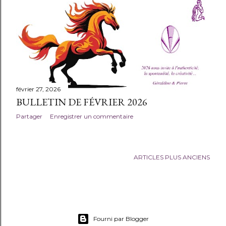
t
i
c
l
e
février 27, 2026
s
BULLETIN DE FÉVRIER 2026
Partager
Enregistrer un commentaire
ARTICLES PLUS ANCIENS
Fourni par Blogger