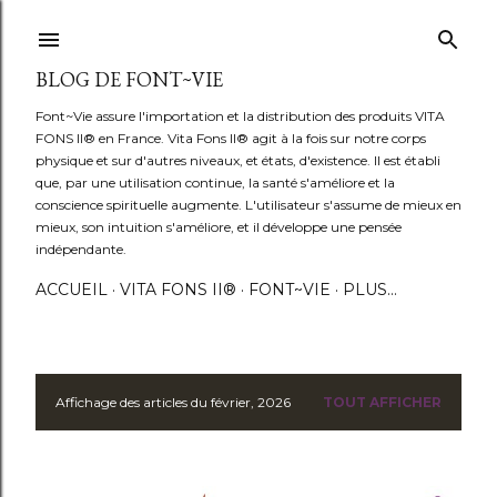
Accéder au contenu principal
BLOG DE FONT~VIE
Font~Vie assure l'importation et la distribution des produits VITA
FONS II® en France. Vita Fons II® agit à la fois sur notre corps
physique et sur d'autres niveaux, et états, d'existence. Il est établi
que, par une utilisation continue, la santé s'améliore et la
conscience spirituelle augmente. L'utilisateur s'assume de mieux en
mieux, son intuition s'améliore, et il développe une pensée
indépendante.
ACCUEIL
VITA FONS II®
FONT~VIE
PLUS…
Affichage des articles du février, 2026
TOUT AFFICHER
A
r