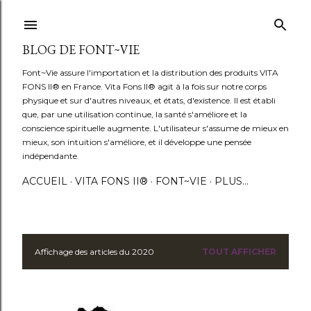
Accéder au contenu principal
BLOG DE FONT~VIE
Font~Vie assure l'importation et la distribution des produits VITA
FONS II® en France. Vita Fons II® agit à la fois sur notre corps
physique et sur d'autres niveaux, et états, d'existence. Il est établi
que, par une utilisation continue, la santé s'améliore et la
conscience spirituelle augmente. L'utilisateur s'assume de mieux en
mieux, son intuition s'améliore, et il développe une pensée
indépendante.
ACCUEIL
VITA FONS II®
FONT~VIE
PLUS…
Affichage des articles du 2020
TOUT AFFICHER
A
r