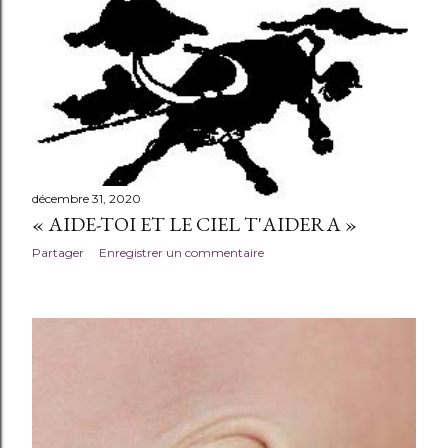
t
i
c
l
e
s
décembre 31, 2020
« AIDE-TOI ET LE CIEL T'AIDERA »
Partager
Enregistrer un commentaire