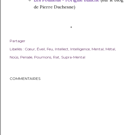
Les Poumons - l'Origine blanche
(sur le blog
de Pierre Duchesne)
…
Partager
Libellés :
Cœur
Éveil
Feu
Intellect
Intelligence
Mental
Métal
Noûs
Pensée
Poumons
Rat
Supra-Mental
COMMENTAIRES